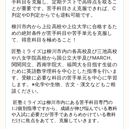
手科目を克服し、定期テストで高得点を取るこ
とが重要です。苦手科目さえ克服できれば、C
判定やD判定からでも逆転可能です。
柳川市内から上位高校や上位大学に合格するた
めの絶対条件が苦手科目や苦手単元を克服し
て、得意科目を極めること！
匠塾ミライズは柳川市内の各高校及び三池高校
や八女学院高校から国公立大学及びMARCH、
関関同立、西南学院大、福岡大を目指す生徒の
ために英語数学理科を中心とした指導を行いま
す。受験に必要な科目の苦手単元を中心に学習
します。※化学や生物、古文・漢文などもご相
談ください。
匠塾ミライズは柳川市内にある苦手科目専門の
1:2個別指導ですから、成績が伸び悩んでいる教科
や入試に必要だが苦手であきらめかけている教科
だけに焦点をあてて、克服していきます。